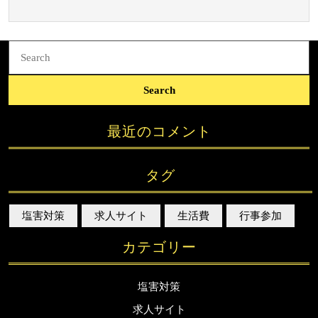
び
と
エ
Search
for:
リ
ア
特
性
最近のコメント
タグ
塩害対策
求人サイト
生活費
行事参加
カテゴリー
塩害対策
求人サイト