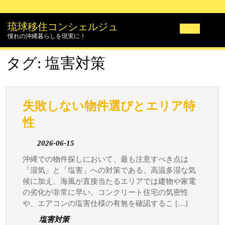
Skip
to
琉球移住コンシェルジュ
content
憧れの沖縄暮らしを現実に！
Open
タグ:
塩害対策
Butto
失敗しない物件選びとエリア特
失
性
敗
2026-
2026-06-15
し
06-
沖縄での物件探しにおいて、最も注意すべき点は
な
15
「湿気」と「塩害」への対策である。高温多湿な気
い
候に加え、海風が直接当たるエリアでは建物や家電
物
の劣化が非常に早い。コンクリート住宅の気密性
件
や、エアコンの塩害仕様の有無を確認するこ […]
選
塩害対策